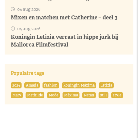
04 aug 2026
Mixen en matchen met Catherine – deel 3
04 aug 2026
Koningin Letizia verrast in hippe jurk bij
Mallorca Filmfestival
Populaire tags
2024
Amalia
fashion
koningin Máxima
Letizia
Mary
Mathilde
Mode
Máxima
Natan
stijl
style