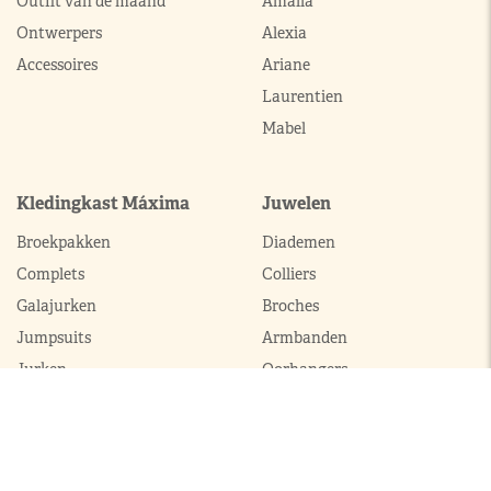
Outfit van de maand
Amalia
Ontwerpers
Alexia
Accessoires
Ariane
Laurentien
Mabel
Kledingkast Máxima
Juwelen
Broekpakken
Diademen
Complets
Colliers
Galajurken
Broches
Jumpsuits
Armbanden
Jurken
Oorhangers
Mantels
Parures
Sets met broek
Sets met rok