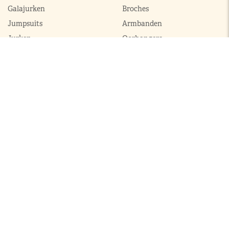
Galajurken
Broches
Jumpsuits
Armbanden
Jurken
Oorhangers
Mantels
Parures
Sets met broek
Sets met rok
ModekoninginMaxima.nl
|
Boeken
|
Over ons
|
Contact
© 2026 ModekoninginMaxima.nl | Alle rechten voorbehouden |
Sitemap
|
Privacy & cookie policy