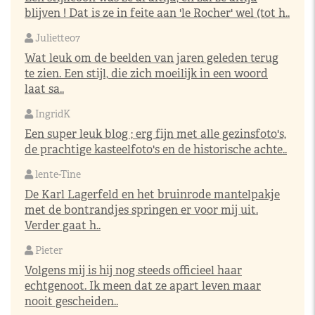
blijven ! Dat is ze in feite aan 'le Rocher' wel (tot h..
Juliette07
Wat leuk om de beelden van jaren geleden terug
te zien. Een stijl, die zich moeilijk in een woord
laat sa..
IngridK
Een super leuk blog ; erg fijn met alle gezinsfoto's,
de prachtige kasteelfoto's en de historische achte..
lente-Tine
De Karl Lagerfeld en het bruinrode mantelpakje
met de bontrandjes springen er voor mij uit.
Verder gaat h..
Pieter
Volgens mij is hij nog steeds officieel haar
echtgenoot. Ik meen dat ze apart leven maar
nooit gescheiden..