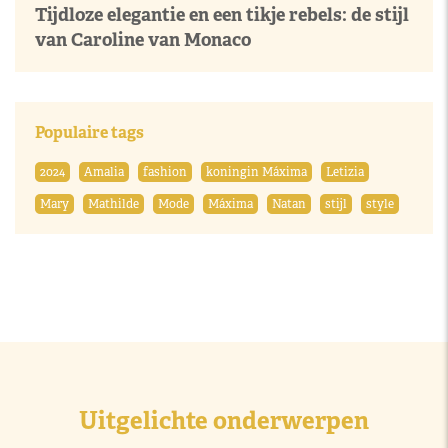
Tijdloze elegantie en een tikje rebels: de stijl
van Caroline van Monaco
Populaire tags
2024
Amalia
fashion
koningin Máxima
Letizia
Mary
Mathilde
Mode
Máxima
Natan
stijl
style
Uitgelichte onderwerpen