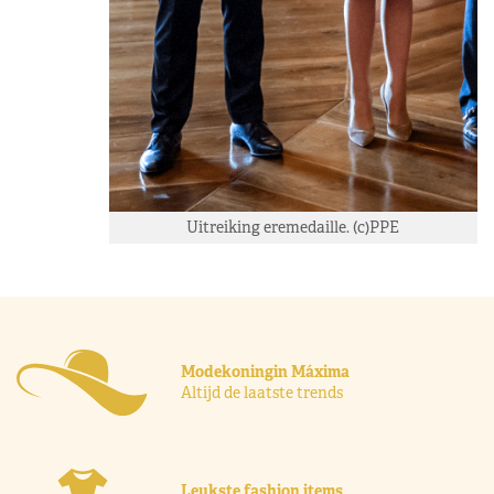
Uitreiking eremedaille. (c)PPE
Modekoningin Máxima
Altijd de laatste trends
Leukste fashion items