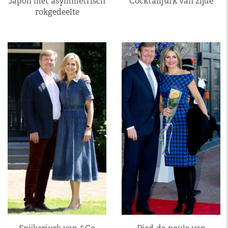
Japon met asymmetrisch
Cocktailjurk van zijde
rokgedeelte