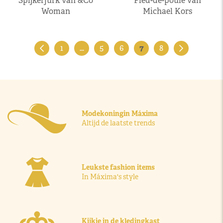
Spijkerjurk van &Co
Pied-de-poule van
Woman
Michael Kors
1
…
5
6
7
8
Modekoningin Máxima
Altijd de laatste trends
Leukste fashion items
In Máxima's style
Kijkje in de kledingkast