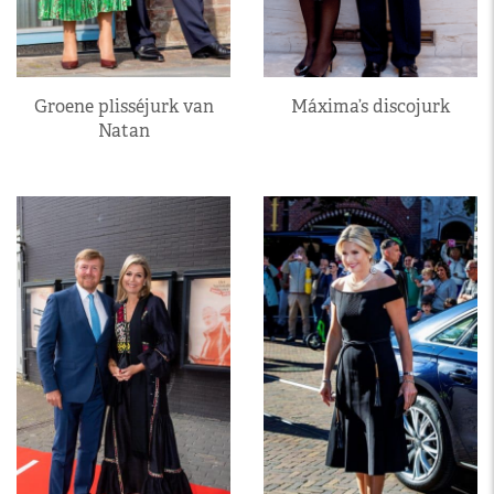
Groene plisséjurk van
Máxima’s discojurk
Natan