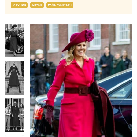
Máxima
Natan
robe manteau