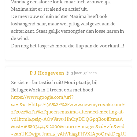
Vandaag een stoere look, maar toch vrouwelijk.
Maxima ziet er stralend en actief uit.
De mevrouw schuin achter Maxima heeft ook
loshangend haar, maar wel pittig vastgezet aan de
achterkant. Staat gelijk verzorgder dan losse haren in
de wind.
Dan nog het tasje: zó mooi, die flap aan de voorkant….!
P J Hoogeveen
3 jaren geleden
Ze ziet er fantastisch uit! Mooi plaatje, bij
RefugeeWork in Utrecht ook met hoed
https://www.google.com/url?
sa=i&url=https%3A%2F%2Fwww.newmyroyals.com%
2F2022%2F11%2Fqueen-maxima-attended-meeting-at-
vdl.html&psig=AOvVaw3HhC1yDDQGpqBo0liItmaA
&ust=1668034747812000&source=images&cd=vfe&ved
=2ahUKEwjp0Jnm15_7AhVhi9gFHVXIApoQr4kDegUI