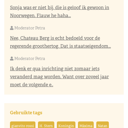
Sonja was er niet bij, die is geloof ik gewoon in
Noorwegen. Flauw he haha...
Moderator Petra
Nee, Chateau Berg is echt bedoeld voor de
regerende groothertog. Dat is staatseigendom...
Moderator Petra
Ik denk er qua inrichting niet zomaar iets
veranderd mag worden. Want over zoveel jaar
moet de volgende e..
Gebruikte tags
gianvito rossi
H. Stern
Koningin
Máxima
Natan