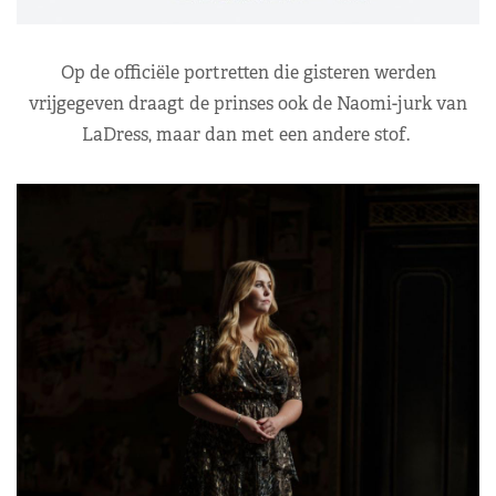
Op de officiële portretten die gisteren werden
vrijgegeven draagt de prinses ook de Naomi-jurk van
LaDress, maar dan met een andere stof.