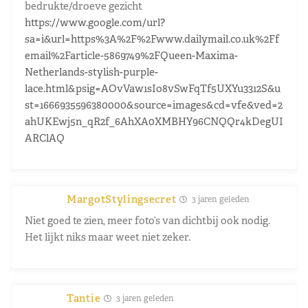
bedrukte/droeve gezicht
https://www.google.com/url?
sa=i&url=https%3A%2F%2Fwww.dailymail.co.uk%2Ff
email%2Farticle-5869749%2FQueen-Maxima-
Netherlands-stylish-purple-
lace.html&psig=AOvVaw1sIo8vSwFqTf5UXYu3312S&u
st=1666935596380000&source=images&cd=vfe&ved=2
ahUKEwj5n_qR2f_6AhXA0XMBHY96CNQQr4kDegUI
ARClAQ
MargotStylingsecret
3 jaren geleden
Niet goed te zien, meer foto’s van dichtbij ook nodig.
Het lijkt niks maar weet niet zeker.
Tantie
3 jaren geleden