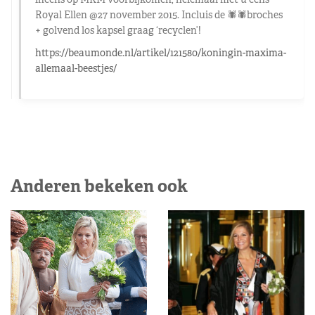
Royal Ellen @
27 november 2015. Incluis de
🕷️🕷️broches
+ golvend los kapsel graag ‘recyclen’!
https://beaumonde.nl/artikel/121580/koningin-maxima-
allemaal-beestjes/
Anderen bekeken ook