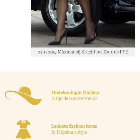
27-11-2015 Máxima bij Kracht on Tour. (c) PPE
Modekoningin Máxima
Altijd de laatste trends
Leukste fashion items
In Máxima's style