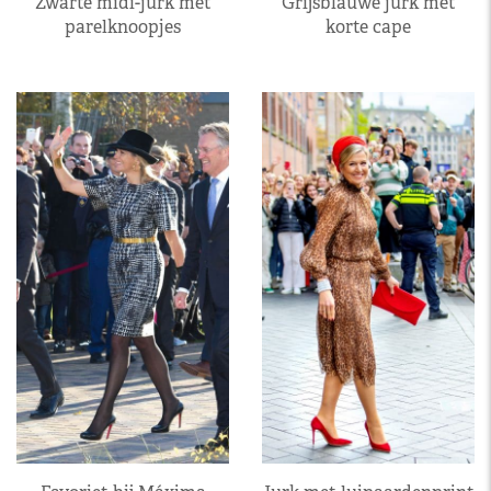
Zwarte midi-jurk met
Grijsblauwe jurk met
parelknoopjes
korte cape