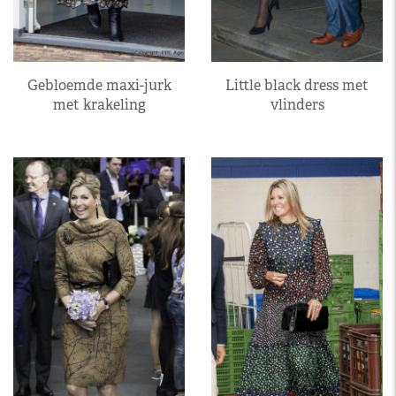
Gebloemde maxi-jurk
Little black dress met
met krakeling
vlinders