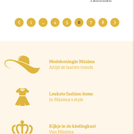
Taminiau
1
…
4
5
6
7
8
Modekoningin Máxima
Altijd de laatste trends
Leukste fashion items
In Máxima's style
Kijkje in de kledingkast
Van Máxima