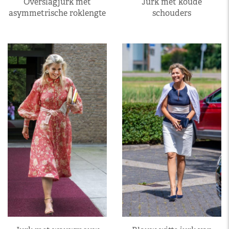
Overslagjurk met
Jurk met koude
asymmetrische roklengte
schouders