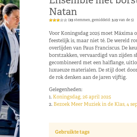
Ensemble met bors
Natan
(
23
stemmen, gemiddeld:
3,13
van de 5)
Voor Koningsdag 2025 moet Máxima op 
feestelijk is, maar niet té. De wereld
overlijden van Paus Franciscus. De keu
borstzakken, vervaardigd van zijden s
gecombineerd met een halflange, uitlo
luxueuze materialen. De stijl doet doo
de rok denken aan de jaren vijftig.
Gelegenheden:
1.
Koningsdag, 26 april 2025
2.
Bezoek Meer Muziek in de Klas, 4 s
Gebruikte tags