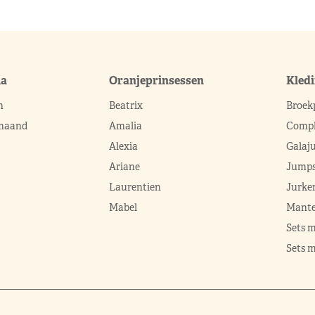
ma
Oranjeprinsessen
Kled
n
Beatrix
Broek
 maand
Amalia
Compl
Alexia
Galaj
Ariane
Jumps
Laurentien
Jurke
Mabel
Mante
Sets 
Sets m