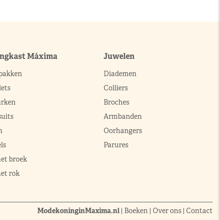
ingkast Máxima
Juwelen
pakken
Diademen
ets
Colliers
urken
Broches
uits
Armbanden
n
Oorhangers
ls
Parures
met broek
et rok
ModekoninginMaxima.nl
|
Boeken
|
Over ons
|
Contact