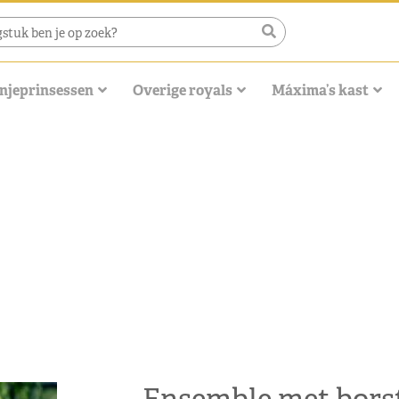
njeprinsessen
Overige royals
Máxima’s kast