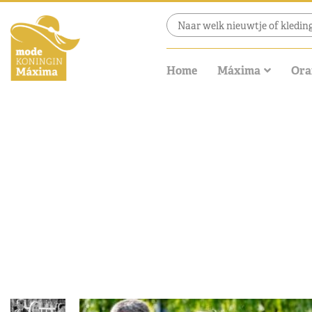
Home
Máxima
Ora