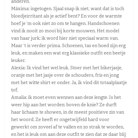
anderen.
Máxima: ingetogen. Sjaal snap ik niet, want dat is toch
bloedjeirritant als je actief bent? En voor de warmte
hoef je ‘m ook niet zo om te hangen. Handschoenen
vind ik nooit zo mooi bij korte mouwen. Het model
van haar jurk: ik word hier niet speciaal warm van.
Maar ’t is verder prima. Schoenen, tas en hoed zijn erg
leuk, en maken een wat erg klassieke outfit een beetje
leuker.
Alexia: Ik vind het wel leuk. Stoer met het bikerjasje,
oranje met het jasje over de schouders, fris en jong
met het witte shirt er onder. Ja, ik vind dit totaalplaatje
tof.
Amalia: ik moet even wennen aan deze lengte. Is het
weer hip aan het worden: boven de knie? Ze durft
haar lichaam te showen, in de meest positieve zin van
het woord. Ze heeft er ongetwijfeld hard voor
gewerkt om zoveel af te vallen en zo strak te worden,
en het is leuk om aan deze outfit te zien dat ze daar blij