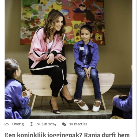
Overig
04 jun 2024
28 reacties
Een koninklijk joggingpak? Rania durft hem