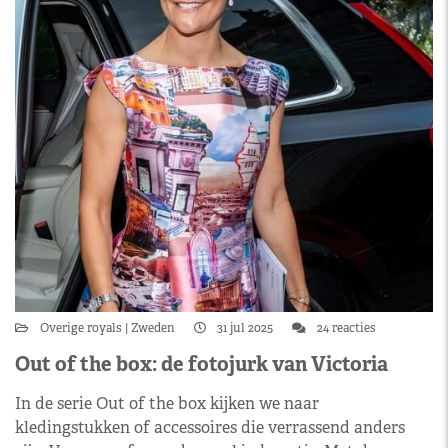
Overige royals
Zweden
31 jul 2025
24 reacties
Out of the box: de fotojurk van Victoria
In de serie Out of the box kijken we naar
kledingstukken of accessoires die verrassend anders