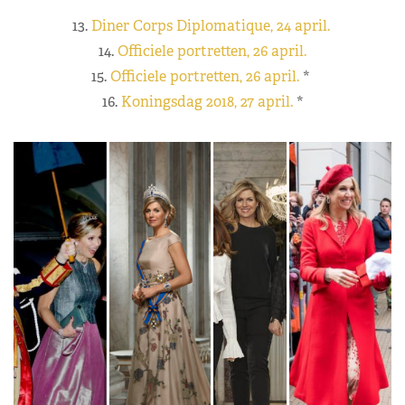
13.
Diner Corps Diplomatique, 24 april.
14.
Officiele portretten, 26 april.
15.
Officiele portretten, 26 april.
*
16.
Koningsdag 2018, 27 april.
*