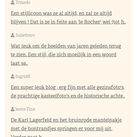
Trixedo
Een stijlicoon was ze al altijd, en zal ze altijd
blijven ! Dat is ze in feite aan 'le Rocher' wel (tot h..
Juliette07
Wat leuk om de beelden van jaren geleden terug
te zien. Een stijl, die zich moeilijk in een woord
laat sa..
IngridK
Een super leuk blog ; erg fijn met alle gezinsfoto's,
de prachtige kasteelfoto's en de historische achte..
lente-Tine
De Karl Lagerfeld en het bruinrode mantelpakje
met de bontrandjes springen er voor mij uit.