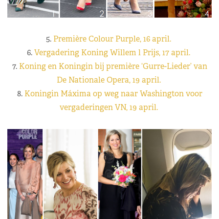
5.
Première Colour Purple, 16 april.
6.
Vergadering Koning Willem l Prijs, 17 april.
7.
Koning en Koningin bij première ‘Gurre-Lieder’ van
De Nationale Opera, 19 april.
8.
Koningin Máxima op weg naar Washington voor
vergaderingen VN, 19 april.