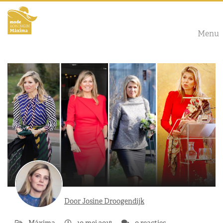
Menu
Door Josine Droogendijk