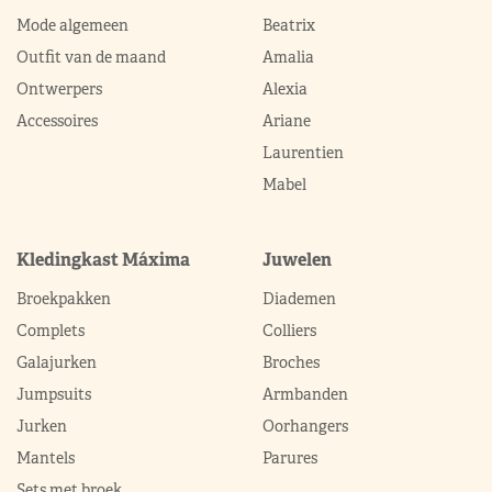
Mode algemeen
Beatrix
Outfit van de maand
Amalia
Ontwerpers
Alexia
Accessoires
Ariane
Laurentien
Mabel
Kledingkast Máxima
Juwelen
Broekpakken
Diademen
Complets
Colliers
Galajurken
Broches
Jumpsuits
Armbanden
Jurken
Oorhangers
Mantels
Parures
Sets met broek