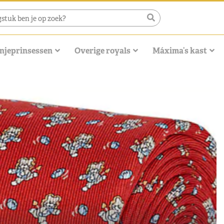
njeprinsessen
Overige royals
Máxima’s kast