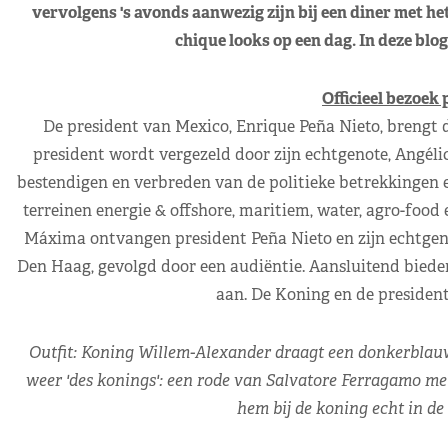
vervolgens 's avonds aanwezig zijn bij een diner met he
chique looks op een dag. In deze blo
Officieel bezoek
De president van Mexico, Enrique Peña Nieto, brengt d
president wordt vergezeld door zijn echtgenote, Angélic
bestendigen en verbreden van de politieke betrekkingen
terreinen energie & offshore, maritiem, water, agro-foo
Máxima ontvangen president Peña Nieto en zijn echtgen
Den Haag, gevolgd door een audiëntie. Aansluitend biede
aan. De Koning en de president
Outfit: Koning Willem-Alexander draagt een donkerblauw p
weer 'des konings': een rode van Salvatore Ferragamo met 
hem bij de koning echt in de 