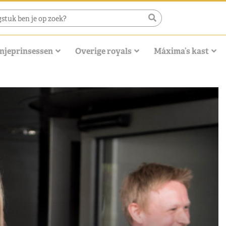
njeprinsessen
Overige royals
Máxima’s kast