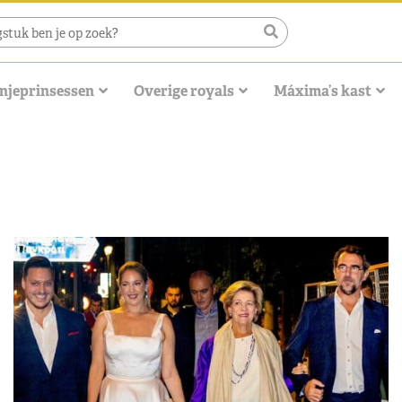
njeprinsessen
Overige royals
Máxima’s kast