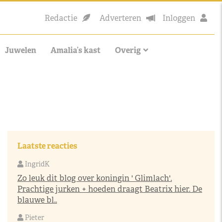
Redactie
Adverteren
Inloggen
Juwelen
Amalia’s kast
Overig
Laatste reacties
IngridK
Zo leuk dit blog over koningin ' Glimlach'.
Prachtige jurken + hoeden draagt Beatrix hier. De
blauwe bl..
Pieter