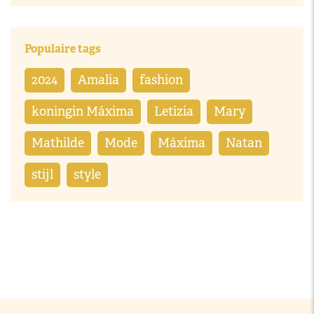
Populaire tags
2024
Amalia
fashion
koningin Máxima
Letizia
Mary
Mathilde
Mode
Máxima
Natan
stijl
style