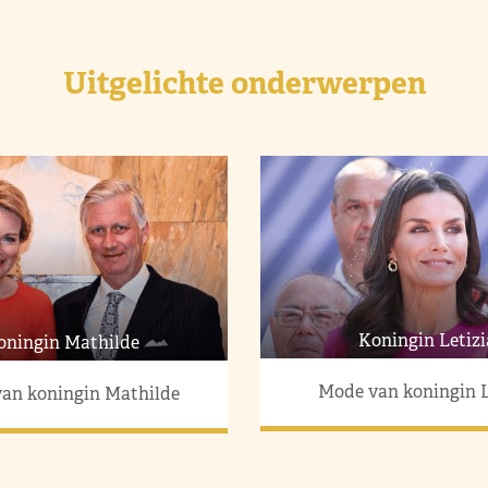
Uitgelichte onderwerpen
Koningin Letizi
oningin Mathilde
Mode van koningin L
an koningin Mathilde