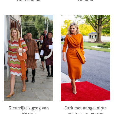
Kleurrijke zigzag van
Jurk met aangeknipte
Missoni
volant van Iversen