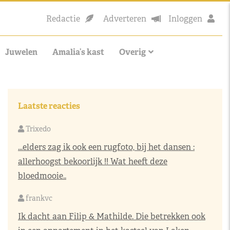
Redactie
Adverteren
Inloggen
Juwelen
Amalia’s kast
Overig
Laatste reacties
Trixedo
...elders zag ik ook een rugfoto, bij het dansen :
allerhoogst bekoorlijk !! Wat heeft deze
bloedmooie..
frankvc
Ik dacht aan Filip & Mathilde. Die betrekken ook