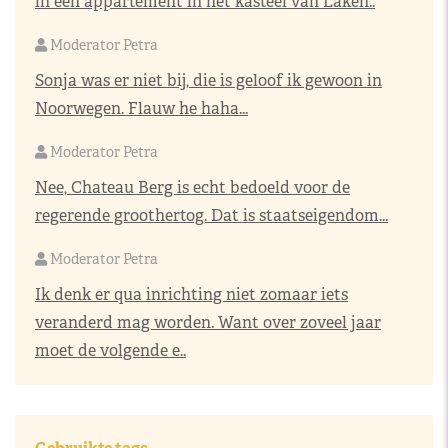
in een appartement in het kasteel van Laken..
Moderator Petra
Sonja was er niet bij, die is geloof ik gewoon in
Noorwegen. Flauw he haha...
Moderator Petra
Nee, Chateau Berg is echt bedoeld voor de
regerende groothertog. Dat is staatseigendom...
Moderator Petra
Ik denk er qua inrichting niet zomaar iets
veranderd mag worden. Want over zoveel jaar
moet de volgende e..