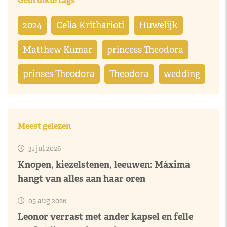
Gebruikte tags
2024
Celia Kritharioti
Huwelijk
Matthew Kumar
princess Theodora
prinses Theodora
Theodora
wedding
Meest gelezen
31 jul 2026
Knopen, kiezelstenen, leeuwen: Máxima
hangt van alles aan haar oren
05 aug 2026
Leonor verrast met ander kapsel en felle