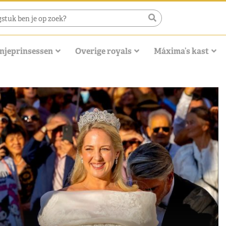
njeprinsessen
Overige royals
Máxima’s kast