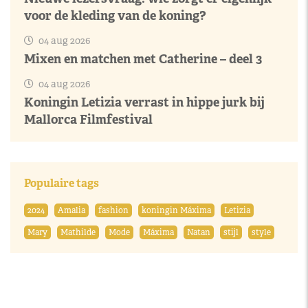
voor de kleding van de koning?
04 aug 2026
Mixen en matchen met Catherine – deel 3
04 aug 2026
Koningin Letizia verrast in hippe jurk bij
Mallorca Filmfestival
Populaire tags
2024
Amalia
fashion
koningin Máxima
Letizia
Mary
Mathilde
Mode
Máxima
Natan
stijl
style