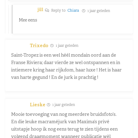
jill
Reply to
Chiara
1 jaar geleden
Mee eens
Trixedo
1 jaar geleden
Saint-Tropez is een wel héél mondain oord aan de
Franse Riviera; daar vierde ze wel ontspannen en in
intiemere kring haar rijkdom, haar luxe ! Het is haar
van harte gegund ! En de jurk is prachtig !
Lieske
1 jaar geleden
Mooie toevoeging van nog meerdere bruidsfoto’s.
En die leuke macraméjurk van Maxima’s privé
uitstapje hoop ik nog eens terug te zien tijdens een
volgend draagmoment wanneer publicatie wèl