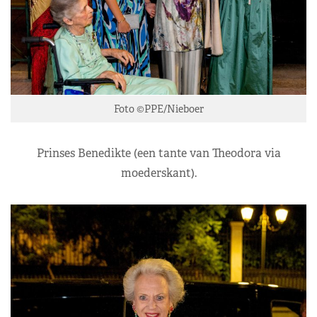
Foto ©PPE/Nieboer
Prinses Benedikte (een tante van Theodora via
moederskant).