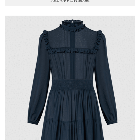
Foto ©PPE/Nieboer