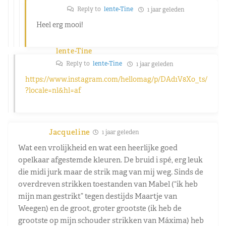
Reply to
lente-Tine
1 jaar geleden
Heel erg mooi!
lente-Tine
Reply to
lente-Tine
1 jaar geleden
https://www.instagram.com/hellomag/p/DAd1V8Xo_ts/
?locale=nl&hl=af
Jacqueline
1 jaar geleden
Wat een vrolijkheid en wat een heerlijke goed
opelkaar afgestemde kleuren. De bruid i spé, erg leuk
die midi jurk maar de strik mag van mij weg. Sinds de
overdreven strikken toestanden van Mabel (“ik heb
mijn man gestrikt” tegen destijds Maartje van
Weegen) en de groot, groter grootste (ik heb de
grootste op mijn schouder strikken van Máxima) heb