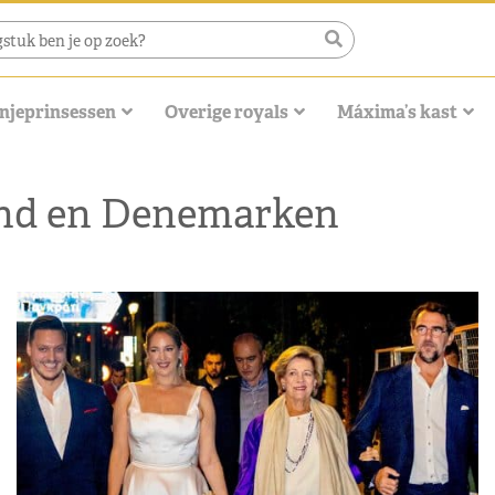
njeprinsessen
Overige royals
Máxima’s kast
land en Denemarken