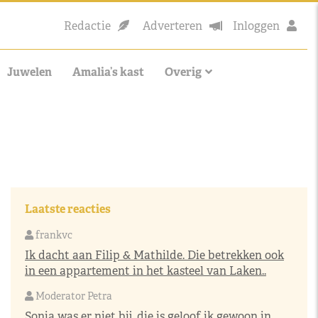
Redactie
Adverteren
Inloggen
Juwelen
Amalia’s kast
Overig
Laatste reacties
frankvc
Ik dacht aan Filip & Mathilde. Die betrekken ook
in een appartement in het kasteel van Laken..
Moderator Petra
Sonja was er niet bij, die is geloof ik gewoon in