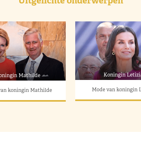
Uitgelichte onderwerpen
Koningin Letizi
oningin Mathilde
Mode van koningin L
an koningin Mathilde