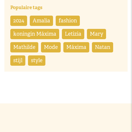
Populaire tags
2024
Amalia
fashion
koningin Máxima
Letizia
Mary
Mathilde
Mode
Máxima
Natan
stijl
style