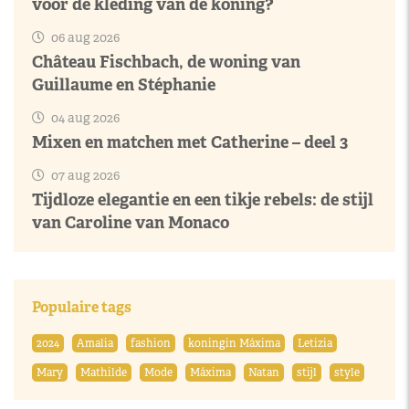
voor de kleding van de koning?
06 aug 2026
Château Fischbach, de woning van
Guillaume en Stéphanie
04 aug 2026
Mixen en matchen met Catherine – deel 3
07 aug 2026
Tijdloze elegantie en een tikje rebels: de stijl
van Caroline van Monaco
Populaire tags
2024
Amalia
fashion
koningin Máxima
Letizia
Mary
Mathilde
Mode
Máxima
Natan
stijl
style