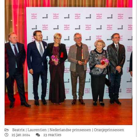
Beatrix
Laurentien
Nederlandse prinsessen
Oranjeprinsessen
25 jan 2024
23 reacties