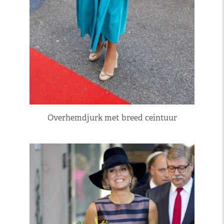
Overhemdjurk met breed ceintuur