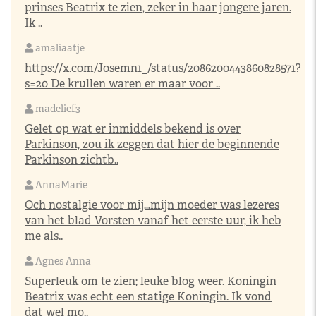
prinses Beatrix te zien, zeker in haar jongere jaren.
Ik ..
amaliaatje
https://x.com/Josemn1_/status/2086200443860828571?
s=20
De krullen waren er maar voor ..
madelief3
Gelet op wat er inmiddels bekend is over
Parkinson, zou ik zeggen dat hier de beginnende
Parkinson zichtb..
AnnaMarie
Och nostalgie voor mij…mijn moeder was lezeres
van het blad Vorsten vanaf het eerste uur, ik heb
me als..
Agnes Anna
Superleuk om te zien; leuke blog weer. Koningin
Beatrix was echt een statige Koningin. Ik vond
dat wel mo..