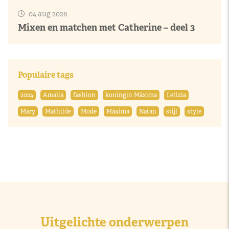
04 aug 2026
Mixen en matchen met Catherine – deel 3
Populaire tags
2024
Amalia
fashion
koningin Máxima
Letizia
Mary
Mathilde
Mode
Máxima
Natan
stijl
style
Uitgelichte onderwerpen