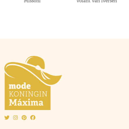
Missoni
volant van Iversen