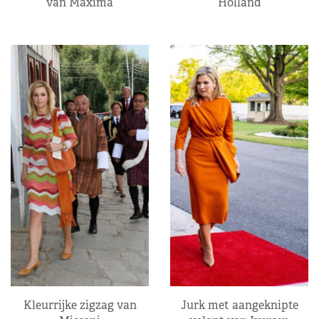
van Máxima
Holland
Kleurrijke zigzag van
Jurk met aangeknipte