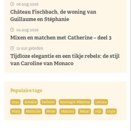
06 aug 2026
Château Fischbach, de woning van
Guillaume en Stéphanie
04 aug 2026
Mixen en matchen met Catherine – deel 3
13 uur geleden
Tijdloze elegantie en een tikje rebels: de stijl
van Caroline van Monaco
Populaire tags
2024
Amalia
fashion
koningin Máxima
Letizia
Mary
Mathilde
Mode
Máxima
Natan
stijl
style