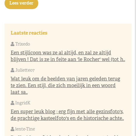
Lees verder
Laatste reacties
Trixedo
Een stijlicoon was ze al altijd, en zal ze altijd
blijven ! Dat is ze in feite aan 'le Rocher' wel (tot h..
Juliette07
Wat leuk om de beelden van jaren geleden terug
te zien. Een stijl, die zich moeilijk in een woord
laat sa..
IngridK
Een super leuk blog ; erg fijn met alle gezinsfoto's,
de prachtige kasteelfoto's en de historische achte..
lente-Tine