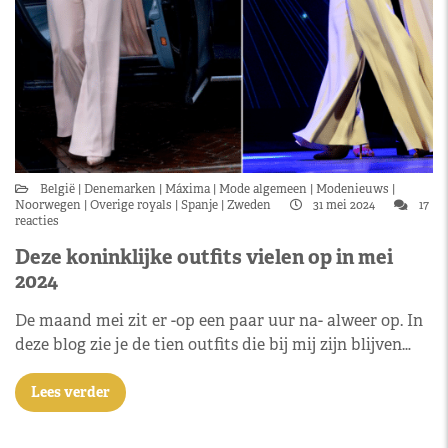
België
Denemarken
Máxima
Mode algemeen
Modenieuws
Noorwegen
Overige royals
Spanje
Zweden
31 mei 2024
17
reacties
Deze koninklijke outfits vielen op in mei
2024
De maand mei zit er -op een paar uur na- alweer op. In
deze blog zie je de tien outfits die bij mij zijn blijven…
Lees verder