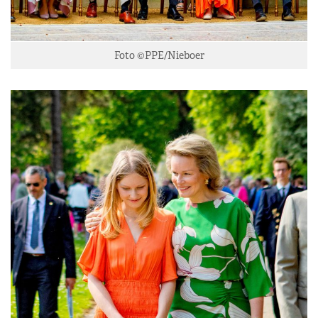
Foto ©PPE/Nieboer