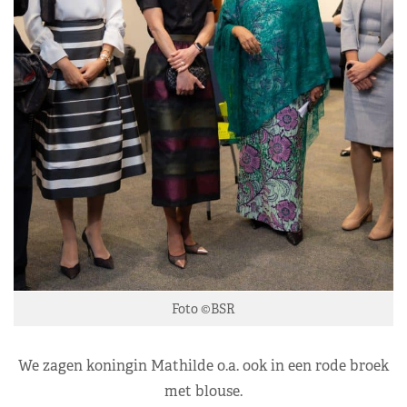
Foto ©BSR
We zagen koningin Mathilde o.a. ook in een rode broek
met blouse.