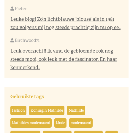
Pieter
Leuke blog! Zo’n lichtblauwe ‘blouse’ als in 1981
zou volgens mij nog steeds prachtig zijn nu op ee..
Birchwood71
Leuk overzicht!! Ik vind de gebloemde rok nog
steeds mooi, ook leuk met de fascinator. En haar
kenmerkend..
Gebruikte tags
fashion
Koningin Mathilde
Mathilde
Mathildes modemaand
Mode
modemaand