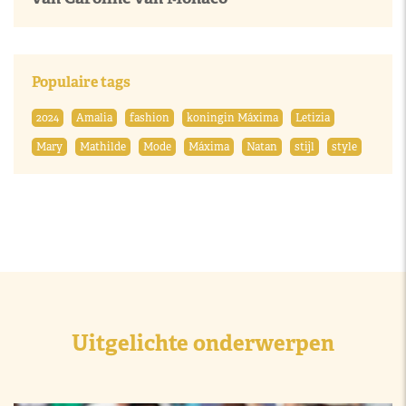
Populaire tags
2024
Amalia
fashion
koningin Máxima
Letizia
Mary
Mathilde
Mode
Máxima
Natan
stijl
style
Uitgelichte onderwerpen