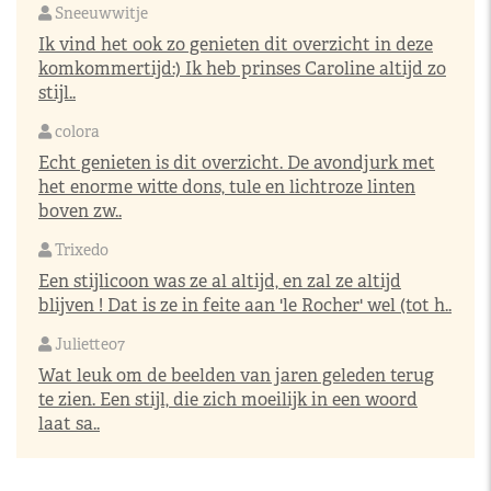
Sneeuwwitje
Ik vind het ook zo genieten dit overzicht in deze
komkommertijd:) Ik heb prinses Caroline altijd zo
stijl..
colora
Echt genieten is dit overzicht. De avondjurk met
het enorme witte dons, tule en lichtroze linten
boven zw..
Trixedo
Een stijlicoon was ze al altijd, en zal ze altijd
blijven ! Dat is ze in feite aan 'le Rocher' wel (tot h..
Juliette07
Wat leuk om de beelden van jaren geleden terug
te zien. Een stijl, die zich moeilijk in een woord
laat sa..