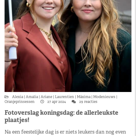
Alexia
Amalia
Ariane
Laurentien
Máxima
Modenieuws
Oranjeprinsessen
27 apr 2024
29 reacties
Fotoverslag koningsdag: de allerleukste
plaatjes!
Na een feestelijke dag is er niets leukers dan nog even