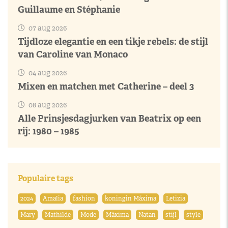
Guillaume en Stéphanie
07 aug 2026
Tijdloze elegantie en een tikje rebels: de stijl
van Caroline van Monaco
04 aug 2026
Mixen en matchen met Catherine – deel 3
08 aug 2026
Alle Prinsjesdagjurken van Beatrix op een
rij: 1980 – 1985
Populaire tags
2024
Amalia
fashion
koningin Máxima
Letizia
Mary
Mathilde
Mode
Máxima
Natan
stijl
style