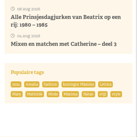
08 aug 2026
Alle Prinsjesdagjurken van Beatrix op een
rij: 1980 – 1985
04 aug 2026
Mixen en matchen met Catherine – deel 3
Populaire tags
2024
Amalia
fashion
koningin Máxima
Letizia
Mary
Mathilde
Mode
Máxima
Natan
stijl
style