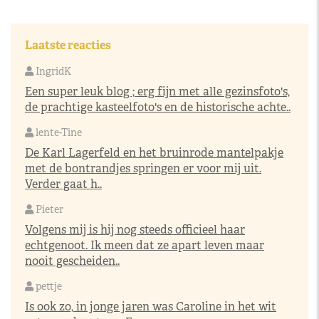
Laatste reacties
IngridK
Een super leuk blog ; erg fijn met alle gezinsfoto's,
de prachtige kasteelfoto's en de historische achte..
lente-Tine
De Karl Lagerfeld en het bruinrode mantelpakje
met de bontrandjes springen er voor mij uit.
Verder gaat h..
Pieter
Volgens mij is hij nog steeds officieel haar
echtgenoot. Ik meen dat ze apart leven maar
nooit gescheiden..
pettje
Is ook zo, in jonge jaren was Caroline in het wit