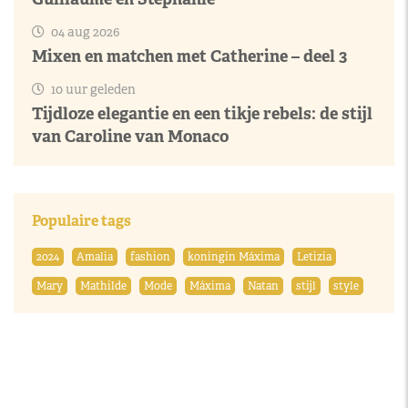
04 aug 2026
Mixen en matchen met Catherine – deel 3
10 uur geleden
Tijdloze elegantie en een tikje rebels: de stijl
van Caroline van Monaco
Populaire tags
2024
Amalia
fashion
koningin Máxima
Letizia
Mary
Mathilde
Mode
Máxima
Natan
stijl
style