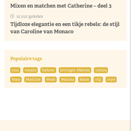
Mixen en matchen met Catherine – deel 3
15 uur geleden
Tijdloze elegantie en een tikje rebels: de stijl
van Caroline van Monaco
Populaire tags
2024
Amalia
fashion
koningin Máxima
Letizia
Mary
Mathilde
Mode
Máxima
Natan
stijl
style