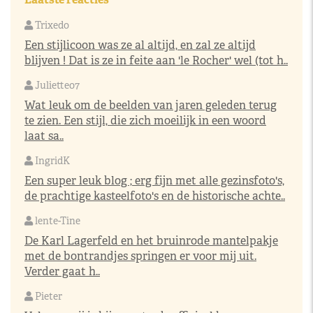
Trixedo
Een stijlicoon was ze al altijd, en zal ze altijd
blijven ! Dat is ze in feite aan 'le Rocher' wel (tot h..
Juliette07
Wat leuk om de beelden van jaren geleden terug
te zien. Een stijl, die zich moeilijk in een woord
laat sa..
IngridK
Een super leuk blog ; erg fijn met alle gezinsfoto's,
de prachtige kasteelfoto's en de historische achte..
lente-Tine
De Karl Lagerfeld en het bruinrode mantelpakje
met de bontrandjes springen er voor mij uit.
Verder gaat h..
Pieter