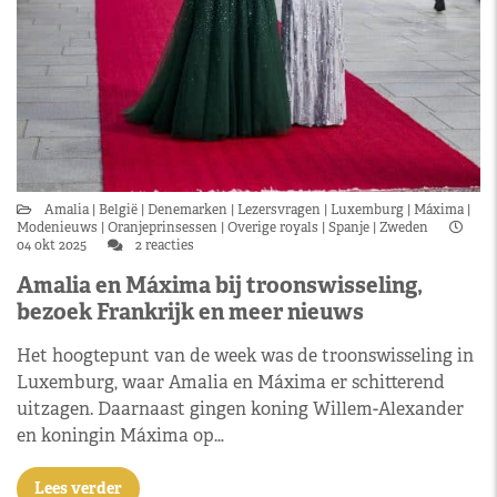
Amalia
België
Denemarken
Lezersvragen
Luxemburg
Máxima
Modenieuws
Oranjeprinsessen
Overige royals
Spanje
Zweden
04 okt 2025
2 reacties
Amalia en Máxima bij troonswisseling,
bezoek Frankrijk en meer nieuws
Het hoogtepunt van de week was de troonswisseling in
Luxemburg, waar Amalia en Máxima er schitterend
uitzagen. Daarnaast gingen koning Willem-Alexander
en koningin Máxima op…
Lees verder