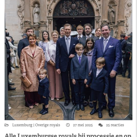
Luxemburg
Overige royals
27 mei 2025
25 reacties
Alle Luxemburgse royals bij processie en op