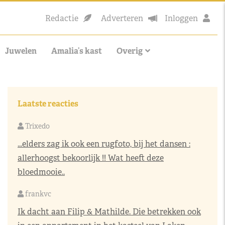
Redactie
Adverteren
Inloggen
Juwelen
Amalia’s kast
Overig
Laatste reacties
Trixedo
...elders zag ik ook een rugfoto, bij het dansen :
allerhoogst bekoorlijk !! Wat heeft deze
bloedmooie..
frankvc
Ik dacht aan Filip & Mathilde. Die betrekken ook