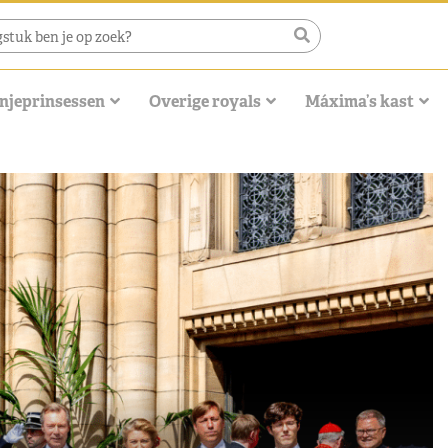
njeprinsessen
Overige royals
Máxima’s kast