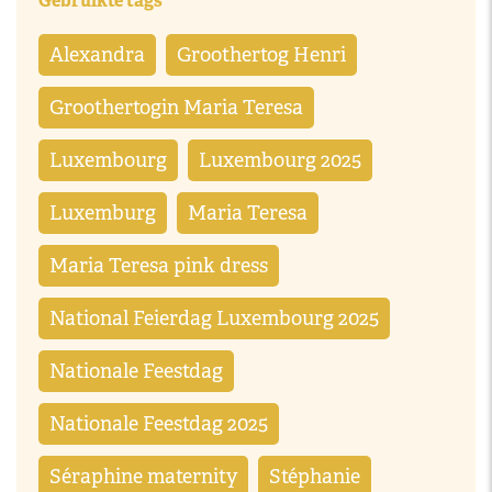
Gebruikte tags
Alexandra
Groothertog Henri
Groothertogin Maria Teresa
Luxembourg
Luxembourg 2025
Luxemburg
Maria Teresa
Maria Teresa pink dress
National Feierdag Luxembourg 2025
Nationale Feestdag
Nationale Feestdag 2025
Séraphine maternity
Stéphanie