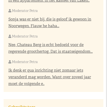
in een appartement in het kasteel van Laken..
Moderator Petra
Sonja was er niet bij, die is geloof ik gewoon in
Noorwegen. Flauw he haha...
Moderator Petra
Nee, Chateau Berg is echt bedoeld voor de
regerende groothertog. Dat is staatseigendom...
Moderator Petra
Ik denk er qua inrichting niet zomaar iets
veranderd mag worden. Want over zoveel jaar
moet de volgende e..