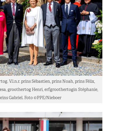
. V.l.n.r. prins Sébastien, prins Noah, prins Félix,
sa, groothertog Henri, erfgroothertogin Stéphanie,
prins Gabriel. Foto ©PPE/Nieboer