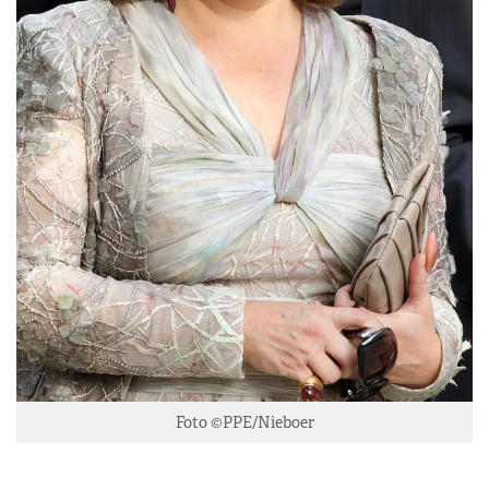
Foto ©PPE/Nieboer