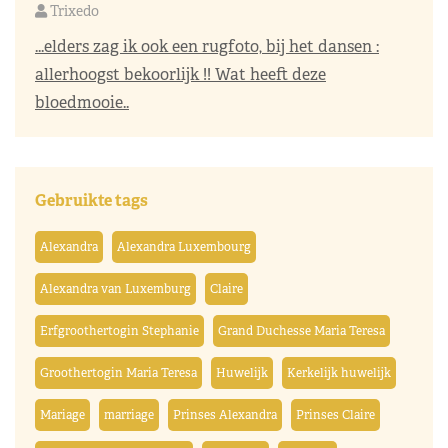
Trixedo
...elders zag ik ook een rugfoto, bij het dansen :
allerhoogst bekoorlijk !! Wat heeft deze
bloedmooie..
Gebruikte tags
Alexandra
Alexandra Luxembourg
Alexandra van Luxemburg
Claire
Erfgroothertogin Stephanie
Grand Duchesse Maria Teresa
Groothertogin Maria Teresa
Huwelijk
Kerkelijk huwelijk
Mariage
marriage
Prinses Alexandra
Prinses Claire