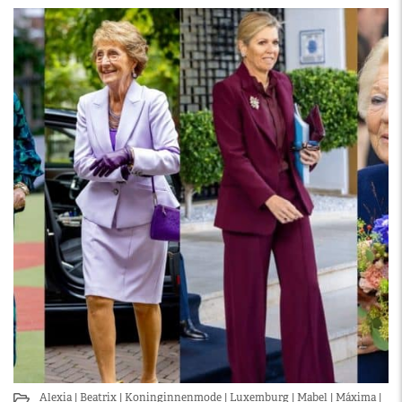
Alexia
Beatrix
Koninginnenmode
Luxemburg
Mabel
Máxima