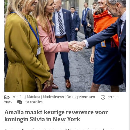
Amalia
Máxima
Modenieuws
Oranjeprinsessen
23 sep
2025
38 reacties
Amalia maakt keurige reverence voor
koningin Silvia in New York