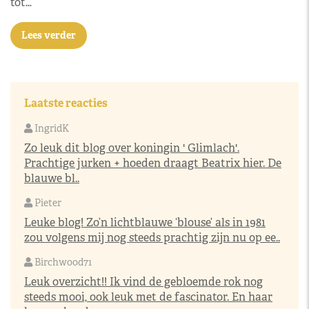
tot…
Lees verder
Laatste reacties
IngridK
Zo leuk dit blog over koningin ' Glimlach'.
Prachtige jurken + hoeden draagt Beatrix hier. De
blauwe bl..
Pieter
Leuke blog! Zo’n lichtblauwe ‘blouse’ als in 1981
zou volgens mij nog steeds prachtig zijn nu op ee..
Birchwood71
Leuk overzicht!! Ik vind de gebloemde rok nog
steeds mooi, ook leuk met de fascinator. En haar