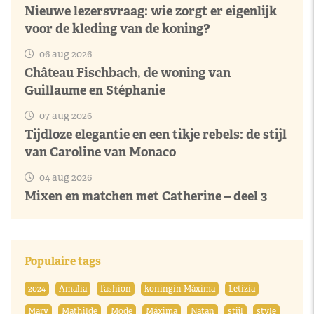
Nieuwe lezersvraag: wie zorgt er eigenlijk
voor de kleding van de koning?
06 aug 2026
Château Fischbach, de woning van
Guillaume en Stéphanie
07 aug 2026
Tijdloze elegantie en een tikje rebels: de stijl
van Caroline van Monaco
04 aug 2026
Mixen en matchen met Catherine – deel 3
Populaire tags
2024
Amalia
fashion
koningin Máxima
Letizia
Mary
Mathilde
Mode
Máxima
Natan
stijl
style