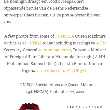
De Koningin draagt een rood broekpak met
bijpassende blouse van de Deens Nederlandse
ontwerper Claes Iversen, uit de prêt-a-porter lijn van
2017.
A few photos from some of
#UNSGSA
Queen Máxima's
activities at
#UNGA
today, including meetings w/
@UN
Secretary-General
@antonioguterres
, Tanzania Minister
of Foreign Affairs Liberata Mulamula (top right) & HH
Muhammad Sanusi II (left), the 14th Emir of Kano in
Nigeria.
pic.twitter.com/0YLjOKgKLl
— UN SG's Special Advocate Queen Máxima
(@UNSGSA)
September 22, 2022