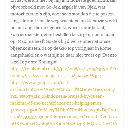
En dat werk is hier bij mij in Indonesie goed zichtbaar,
bijvoorbeeld met Go-Jek, afgeleid van Ojek, wat
motorfietstaxi’s zijn, voorheen stonden die te posten
langs de kant van de weg wachtend op klandizie werkt
nu met app, die ook gebruikt wordt voor betaal,
koerierdiensten, eten bestellen bezorgen, noem maar
op! Maxima heeft Go-Jek bij diverse internationale
bijeenkomsten, oa op de G20 top vorig jaar in Rome
aangehaald, en o wat zijn ze daar hier trots op! Evenzo
ikzelf op onze Koningin!
https://i.dailymail.co.uk/i/pix/2018/02/13/09/492910EE0
0000578-5384977-image-m-5_1518514291588.jpg
https://www.google.com/url?
sa=i&url=https%3A%2F%2Fvoi.id%2Fen%2Feconomy
%2F99503%2Fojol-indonesia-praised-by-queen-
maxima-of-the-netherlands-for-helping-smes-
grow&psig=AOvVaw3RJDhbXT0bN0vaw7pixDqC&u
st=1663935357113000&source=images&cd=vfe&ved=2a
hUKEwiP4rGwsKj6AhX30nMBHdzgBIMQr4kDegQIA