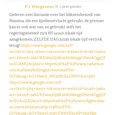
P J Hoogeveen
3 jaren geleden
Gisteren veel discussie over het bliksembezoek van
Maxima, die een lijndienstvlucht gebruikt, de premier
kan er ook wat van, en gebruikt zelfs het
regeringstoestel! 23/9 NY 14u40 lokale tijd
aangekomen, ZELFDE DAG 21u30 lokale tijd vertrek
terug!
https://www.google.com/url?
sa=t&rct=j&q=&esrc=s&source=web&cd=&cad=rja&u
act=8&ved=2ahUKEwiqzIj3iKz6AhWa1jgGHe0ACggQF
noECAMQAQ&url=https%3A%2F%2Fwww.radarbox.
com%2Fdata%2Fregistration%2FPH-
GOV&usg=AOvVaw1t_ME2iMCb4DNVOEsrrph7
https://www.google.com/url?
sa=t&rct=j&q=&esrc=s&source=web&cd=&cad=rja&u
act=8&ved=2ahUKEwiqzIj3iKz6AhWa1jgGHe0ACggQF
noECAoQAQ&url=https%3A%2F%2Fwww.flightradar
24.com%2Fdata%2Faircraft%2FPH-
GOV&usg=AOvVaw0L3ygvZW8VEd4HPt2A5Ngp