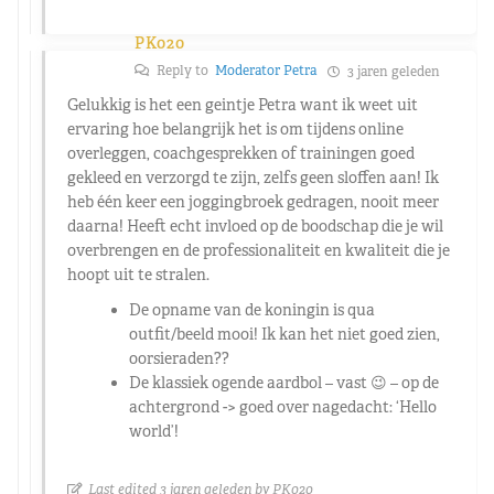
PK020
Reply to
Moderator Petra
3 jaren geleden
Gelukkig is het een geintje Petra want ik weet uit
ervaring hoe belangrijk het is om tijdens online
overleggen, coachgesprekken of trainingen goed
gekleed en verzorgd te zijn, zelfs geen sloffen aan! Ik
heb één keer een joggingbroek gedragen, nooit meer
daarna! Heeft echt invloed op de boodschap die je wil
overbrengen en de professionaliteit en kwaliteit die je
hoopt uit te stralen.
De opname van de koningin is qua
outfit/beeld mooi! Ik kan het niet goed zien,
oorsieraden??
De klassiek ogende aardbol – vast 😉 – op de
achtergrond -> goed over nagedacht: ‘Hello
world’!
Last edited 3 jaren geleden by PK020