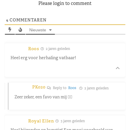
Please login to comment
4
COMMENTAREN
Nieuwste
Roos
2 jaren geleden
Heel erg voor herhaling vatbaar!
PK020
Reply to
Roos
2 jaren geleden
Zeer zeker, een favo van mij 👍🏼
Royal Ellen
3 jaren geleden
Heel bijzonder en kunstig! Een mooi voorbeeld van