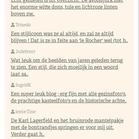
Echt genieten is dit overzicht. De avondjurk met
het enorme witte dons, tule en lichtroze linten
boven zw..
Trixedo
Een stijlicoon was ze al altijd, en zal ze altijd
blijven ! Dat is ze in feite aan 'le Rocher' wel (tot h..
Juliette07
Wat leuk om de beelden van jaren geleden terug
te zien. Een stijl, die zich moeilijk in een woord
laat sa..
IngridK
Een super leuk blog ; erg fijn met alle gezinsfoto's,
de prachtige kasteelfoto's en de historische achte..
lente-Tine
De Karl Lagerfeld en het bruinrode mantelpakje
met de bontrandjes springen er voor mij uit.
Verder gaat h..