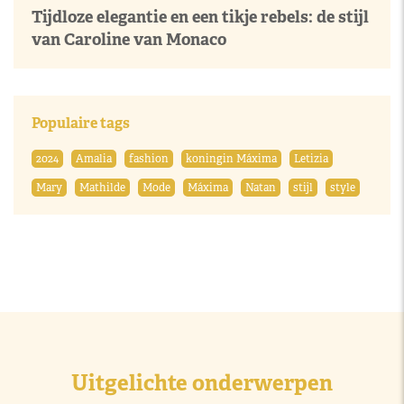
Tijdloze elegantie en een tikje rebels: de stijl
van Caroline van Monaco
Populaire tags
2024
Amalia
fashion
koningin Máxima
Letizia
Mary
Mathilde
Mode
Máxima
Natan
stijl
style
Uitgelichte onderwerpen