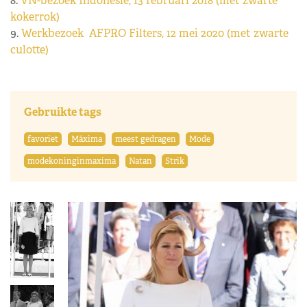
8.
VN-bezoek Indonesië, 13 februari 2018 (met zwarte
kokerrok)
9.
Werkbezoek AFPRO Filters, 12 mei 2020 (met zwarte
culotte)
Gebruikte tags
favoriet
Máxima
meest gedragen
Mode
modekoninginmaxima
Natan
Strik