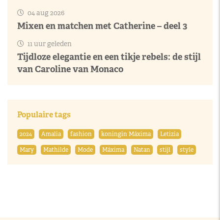
04 aug 2026
Mixen en matchen met Catherine – deel 3
11 uur geleden
Tijdloze elegantie en een tikje rebels: de stijl
van Caroline van Monaco
Populaire tags
2024
Amalia
fashion
koningin Máxima
Letizia
Mary
Mathilde
Mode
Máxima
Natan
stijl
style