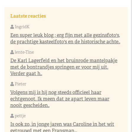
Laatste reacties
IngridK
Een super leuk blog ; erg fijn met alle gezinsfoto's,
de prachtige kasteelfoto's en de historische achte..
lente-Tine
De Karl Lagerfeld en het bruinrode mantelpakje
met de bontrandjes springen er voor mij uit.
Verder gaat h..
Pieter
Volgens mij is hij nog steeds officieel haar
echtgenoot. Ik meen dat ze apart leven maar
nooit gescheiden..
pettje
Is ook zo, in jonge jaren was Caroline in het wit
getrouwd met een Fransman...