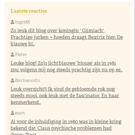
Laatste reacties
IngridK
Zo leuk dit blog over koningin ' Glimlach'.
Prachtige jurken + hoeden draagt Beatrix hier. De
blauwe bl..
Pieter
Leuke blog! Zo’n lichtblauwe ‘blouse’ als in 1981
zou volgens mij nog steeds prachtig zijn nu op ee..
Birchwood71
Leuk overzicht!! Ik vind de gebloemde rok nog
steeds mooi, ook leuk met de fascinator. En haar
kenmerkend..
mart
Al voor de inhuldiging in 1980 was in kleine kring
bekend dat Claus psychische problemen had
(bron: 'Beat..