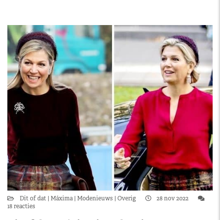
Dit of dat
Máxima
Modenieuws
Overig
28 nov 2022
18 reacties