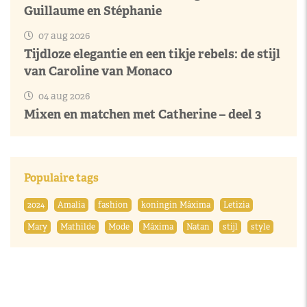
Guillaume en Stéphanie
07 aug 2026
Tijdloze elegantie en een tikje rebels: de stijl
van Caroline van Monaco
04 aug 2026
Mixen en matchen met Catherine – deel 3
Populaire tags
2024
Amalia
fashion
koningin Máxima
Letizia
Mary
Mathilde
Mode
Máxima
Natan
stijl
style