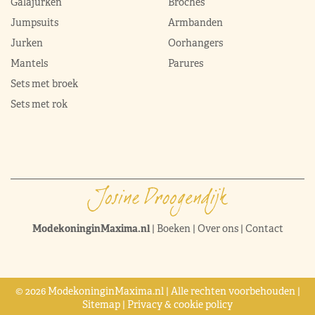
Galajurken
Broches
Jumpsuits
Armbanden
Jurken
Oorhangers
Mantels
Parures
Sets met broek
Sets met rok
ModekoninginMaxima.nl
|
Boeken
|
Over ons
|
Contact
© 2026 ModekoninginMaxima.nl | Alle rechten voorbehouden |
Sitemap
|
Privacy & cookie policy