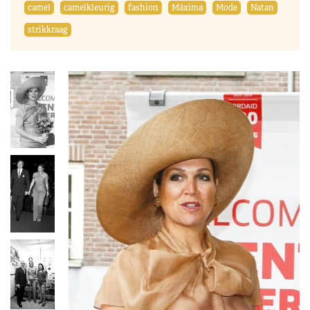
camel
camelkleurig
fashion
Máxima
Mode
Natan
strikkraag