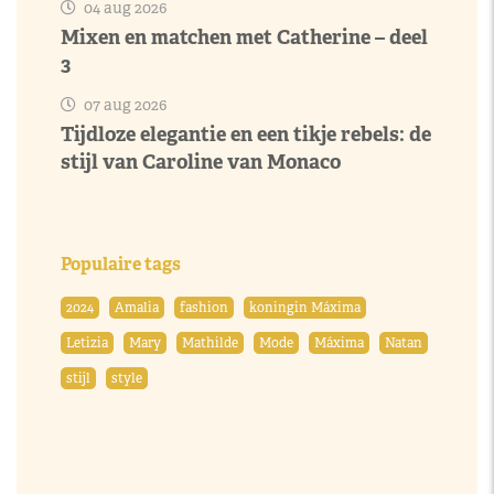
04 aug 2026
Mixen en matchen met Catherine – deel
3
07 aug 2026
Tijdloze elegantie en een tikje rebels: de
stijl van Caroline van Monaco
Populaire tags
2024
Amalia
fashion
koningin Máxima
Letizia
Mary
Mathilde
Mode
Máxima
Natan
stijl
style