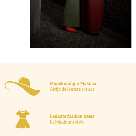
Modekoningin Máxima
Altijd de laatste trends
Leukste fashion items
In Máxima's style