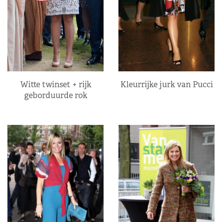
Kleurrijke jurk van Pucci
Witte twinset + rijk
geborduurde rok