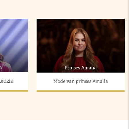
a
Prinses Amalia
etizia
Mode van prinses Amalia