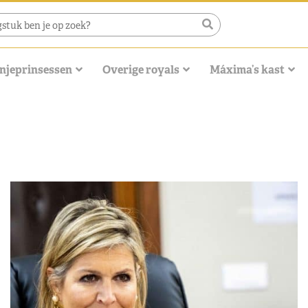
njeprinsessen
Overige royals
Máxima’s kast