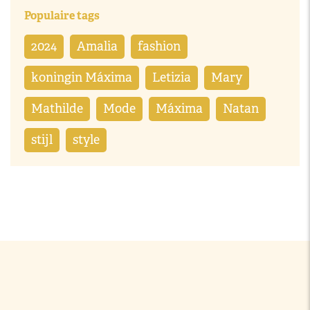
Populaire tags
2024
Amalia
fashion
koningin Máxima
Letizia
Mary
Mathilde
Mode
Máxima
Natan
stijl
style