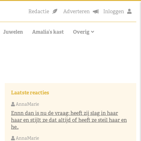
Redactie
Adverteren
Inloggen
Juwelen
Amalia’s kast
Overig
Laatste reacties
AnnaMarie
Ennn dan is nu de vraag: heeft zij slag in haar
haar en stijlt ze dat altijd of heeft ze steil haar en
he..
AnnaMarie