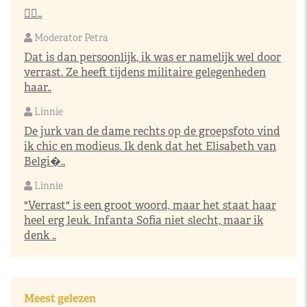
👌🏼..
Moderator Petra
Dat is dan persoonlijk, ik was er namelijk wel door
verrast. Ze heeft tijdens militaire gelegenheden
haar..
Linnie
De jurk van de dame rechts op de groepsfoto vind
ik chic en modieus. Ik denk dat het Elisabeth van
Belgi�..
Linnie
"Verrast" is een groot woord, maar het staat haar
heel erg leuk. Infanta Sofia niet slecht, maar ik
denk ..
Meest gelezen