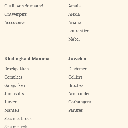
Outfit van de maand
Amalia
Ontwerpers
Alexia
Accessoires
Ariane
Laurentien
Mabel
Kledingkast Máxima
Juwelen
Broekpakken
Diademen
Complets
Colliers
Galajurken
Broches
Jumpsuits
Armbanden
Jurken
Oorhangers
Mantels
Parures
Sets met broek
Sets met rok