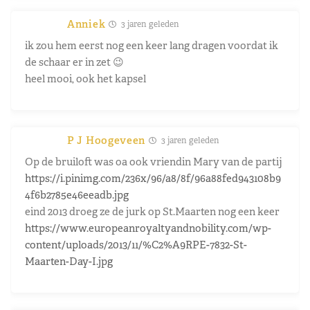
Anniek
3 jaren geleden
ik zou hem eerst nog een keer lang dragen voordat ik
de schaar er in zet 😉
heel mooi, ook het kapsel
P J Hoogeveen
3 jaren geleden
Op de bruiloft was oa ook vriendin Mary van de partij
https://i.pinimg.com/236x/96/a8/8f/96a88fed943108b9
4f6b2785e46eeadb.jpg
eind 2013 droeg ze de jurk op St.Maarten nog een keer
https://www.europeanroyaltyandnobility.com/wp-
content/uploads/2013/11/%C2%A9RPE-7832-St-
Maarten-Day-I.jpg