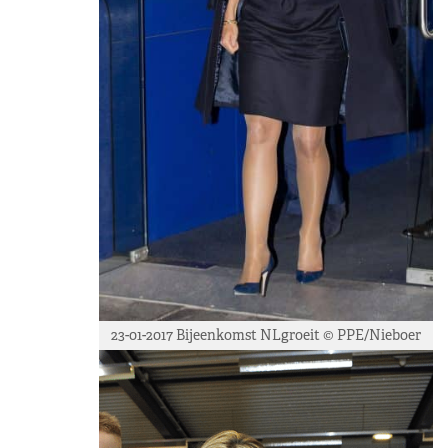
23-01-2017 Bijeenkomst NLgroeit © PPE/Nieboer